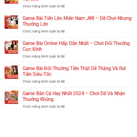
ở
Chức năng bình luận bị tắt
Bắn
Cá
Game Bài Tiến Lên Miền Nam J88 – Dễ Chơi Nhưng
Tam
Thưởng Lớn
Quốc
ở
Chức năng bình luận bị tắt
–
Game
Game
Bài
Game Bài Online Hấp Dẫn Nhất – Chơi Đổi Thưởng
Siêu
Tiến
Săn
Cực Đỉnh
Lên
Thưởng
ở
Chức năng bình luận bị tắt
Miền
Top
Game
Nam
1
Bài
Game Bài Đổi Thưởng Tiền Thật Dễ Thắng Và Rút
J88
Tại
Online
–
Tiền Siêu Tốc
J88
Hấp
Dễ
ở
Chức năng bình luận bị tắt
Dẫn
Chơi
Game
Nhất
Nhưng
Bài
Game Bắn Cá Hay Nhất 2024 – Chơi Dễ Và Nhận
–
Thưởng
Đổi
Chơi
Thưởng Khủng
Lớn
Thưởng
Đổi
ở
Chức năng bình luận bị tắt
Tiền
Thưởng
Game
Thật
Cực
Bắn
Dễ
Đỉnh
Cá
Thắng
Hay
Và
Nhất
Rút