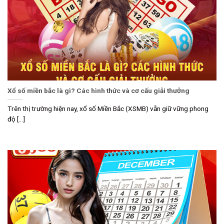
Xổ số miền bắc là gì? Các hình thức và cơ cấu giải thưởng
Trên thị trường hiện nay, xổ số Miền Bắc (XSMB) vẫn giữ vững phong
độ [...]