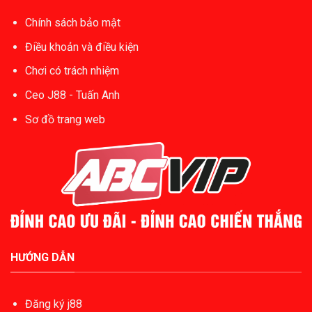
Chính sách bảo mật
Điều khoản và điều kiện
Chơi có trách nhiệm
Ceo J88 - Tuấn Anh
Sơ đồ trang web
HƯỚNG DẪN
Đăng ký j88