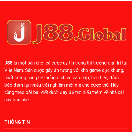
2024
Tiền
–
Siêu
Chơi
Tốc
Dễ
Và
Nhận
Thưởng
Khủng
J88
là một sân chơi cá cược uy tín trong thị trường giải trí tại
Việt Nam. Sân cược gây ấn tượng với kho game cực khủng,
chất lượng cùng hệ thống dịch vụ cao cấp, tiên tiến, đảm
bảo đem lại nhiều trải nghiệm mới mẻ cho cược thủ. Hãy
cùng theo dõi bài viết dưới đây để tìm hiểu thêm về nhà cái
này bạn nhé.
THÔNG TIN