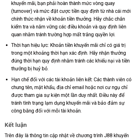
khuyến mãi, bạn phải hoàn thành mức vòng quay
(turnover) và mức đặt cược tiền quy định từ nhà cái mới
chính thức nhận về khoản tiền thưởng. Hãy chắc chắn
kiểm tra và nắm vững các điều khoản và quy định liên
quan nhằm tránh trường hợp mất trắng quyền lợi.
Thời hạn hiệu lực: Khoản tiền khuyến mãi chỉ có giá trị
trong một khoảng thời hạn xác định. Hãy nhận thưởng
đúng thời hạn quy định nhằm tránh các khiếu nại và tiền
thưởng bị huỷ bỏ.
Hạn chế đối với các tài khoản liên kết: Các thành viên có
chung tên, mật khẩu, địa chỉ email hoặc nơi cư ngụ chỉ
được tham gia sự kiện một lần duy nhất. Điều này để
tránh tình trạng lạm dụng khuyến mãi và bảo đảm sự
công bằng đối với mỗi tài khoản.
Kết luận
Trên đây là thông tin cập nhật về chương trình J88 khuyến