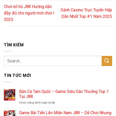
Chơi nổ hũ J88 Hướng dẫn
Sảnh Casino Trực Tuyến Hấp
đầy đủ cho người mới chơi I
Dẫn Nhất Top #1 Năm 2025
2025
TÌM KIẾM
TIN TỨC MỚI
Bắn Cá Tam Quốc – Game Siêu Săn Thưởng Top 1
Tại J88
ở
Chức năng bình luận bị tắt
Bắn
Cá
Game Bài Tiến Lên Miền Nam J88 – Dễ Chơi Nhưng
Tam