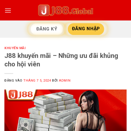
Bỏ
qua
nội
dung
ĐĂNG NHẬP
ĐĂNG KÝ
KHUYẾN MÃI
J88 khuyến mãi – Những ưu đãi khủng
cho hội viên
ĐĂNG VÀO
THÁNG 7 5, 2024
BỞI
ADMIN