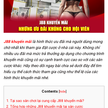
J88 khuyến mãi
là hình thức ưu đãi mà người dùng mong
chờ nhất khi tham gia đặt cược ở nhà cái này. Không chỉ
nhiều ưu đãi mà mức trả thưởng áp dụng cho chương trình
khuyến mãi cũng có sự cạnh tranh cực cao so với các sân
cược khác. Hãy theo dõi ngay bài chia sẻ dưới đây để tìm
hiểu cụ thể cách thức tham gia cũng như thể lệ của các
hình thức khuyến mãi nhé.
Contents
[
hide
]
1.
Tại sao sân chơi lại cung cấp J88 khuyến mãi?
2.
Tổng hợp những J88 khuyến mãi tại sân cược