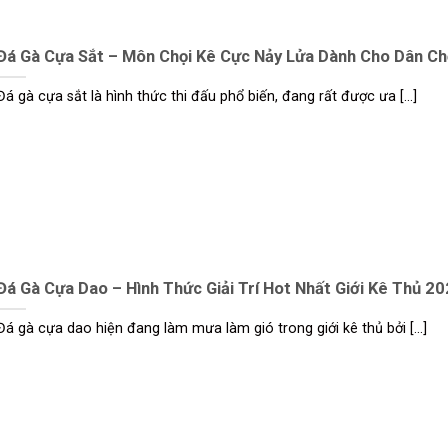
Đá Gà Cựa Sắt – Môn Chọi Kê Cực Nảy Lửa Dành Cho Dân Ch
Đá gà cựa sắt là hình thức thi đấu phổ biến, đang rất được ưa [...]
Đá Gà Cựa Dao – Hình Thức Giải Trí Hot Nhất Giới Kê Thủ 2
Đá gà cựa dao hiện đang làm mưa làm gió trong giới kê thủ bởi [...]