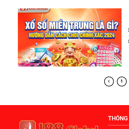
1
THÔNG 