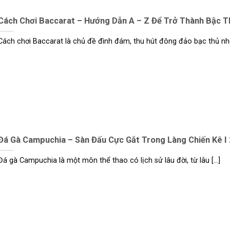
Cách Chơi Baccarat – Hướng Dẫn A – Z Để Trở Thành Bậc T
Cách chơi Baccarat là chủ đề đình đám, thu hút đông đảo bạc thủ nhờ 
Đá Gà Campuchia – Sàn Đấu Cực Gắt Trong Làng Chiến Kê I
Đá gà Campuchia là một môn thể thao có lịch sử lâu đời, từ lâu [...]