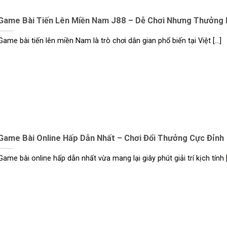
Game Bài Tiến Lên Miền Nam J88 – Dễ Chơi Nhưng Thưởng 
Game bài tiến lên miền Nam là trò chơi dân gian phổ biến tại Việt [...]
Game Bài Online Hấp Dẫn Nhất – Chơi Đổi Thưởng Cực Đỉnh
Game bài online hấp dẫn nhất vừa mang lại giây phút giải trí kịch tính [.