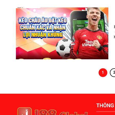
1
THÔNG 