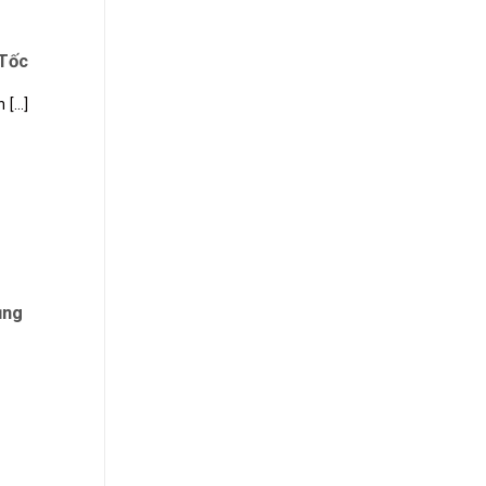
Hay
Rút
Nhất
Tiền
2024
Siêu
 Tốc
–
Tốc
Chơi
Dễ
[...]
Và
Nhận
Thưởng
Khủng
ủng