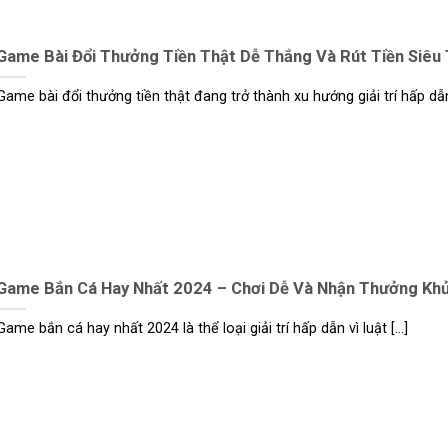
Game Bài Đổi Thưởng Tiền Thật Dễ Thắng Và Rút Tiền Siêu
Game bài đổi thưởng tiền thật đang trở thành xu hướng giải trí hấp dẫn 
Game Bắn Cá Hay Nhất 2024 – Chơi Dễ Và Nhận Thưởng Kh
Game bắn cá hay nhất 2024 là thể loại giải trí hấp dẫn vì luật [...]